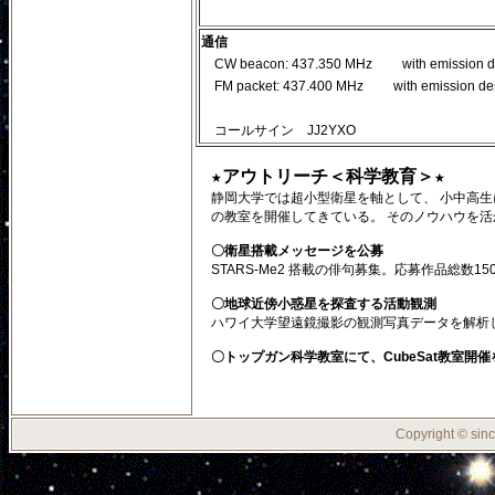
通信
CW beacon: 437.350 MHz with emission desi
FM packet: 437.400 MHz with emission desig
コールサイン JJ2YXO
★アウトリーチ＜科学教育＞★
静岡大学では超小型衛星を軸として、 小中高生
の教室を開催してきている。 そのノウハウを
〇衛星搭載メッセージを公募
STARS-Me2 搭載の俳句募集。応募作品総数1
〇地球近傍小惑星を探査する活動観測
ハワイ大学望遠鏡撮影の観測写真データを解析
〇トップガン科学教室にて、CubeSat教室開
Copyright © sinc