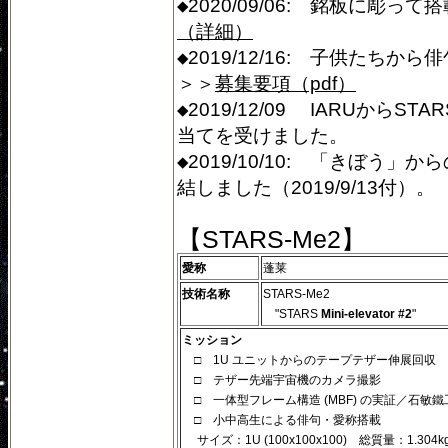
◆2020/09/06: 銘板に彫
（詳細）
◆2019/12/16: 子供たち
＞＞
募集要項（pdf）
◆2019/12/09 IARUから
当てを受けました。
◆2019/10/10: 「きぼう」
結しました（2019/9/13付）。
【STARS-Me2】
愛称
蓬莱
技術名称
STARS-Me2
"STARS
Mini-elevator #2
"
ミッション
□ 1U ユニットからのテープテザー伸展回収
□ テザー先端宇宙機のカメラ撮影
□ 一体型フレーム構造 (MBF) の実証／石敏
□ 小中高生による俳句・愛称搭載
サイズ：1U (100x100x100) 総質量：1.304k