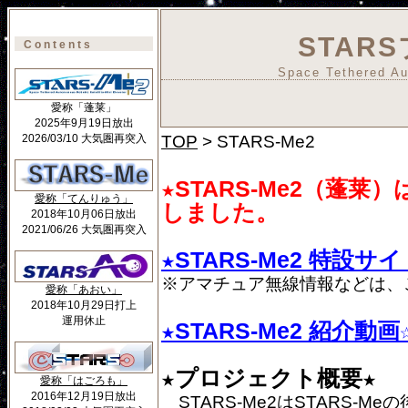
STAR
Contents
Space Tethered Au
愛称「蓬莱」
2025年9月19日放出
2026/03/10 大気圏再突入
TOP
> STARS-Me2
★STARS-Me2（蓬
愛称「てんりゅう」
しました。
2018年10月06日放出
2021/06/26 大気圏再突入
★STARS-Me2 特設
※アマチュア無線情報などは、
愛称「あおい」
2018年10月29日打上
運用休止
★STARS-Me2 紹介動
★プロジェクト概要★
愛称「はごろも」
2016年12月19日放出
STARS-Me2はSTARS-Meの