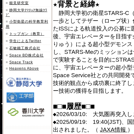
★背景と経緯★
■
能見研究室
■
静岡大学ｱﾏﾁｭｱ無線ｸﾗ
静岡大学初の衛星STARS-C
ﾌﾞ
一歩としてテザー（ロープ状）伸
■
小型衛星の科学教育利
用
たISSによる軌道投入の公募に
■
トップガン（教育）
後、宇宙エレベーターを目指す企
■
学生によるTwitter
りゅう）による超小型デモンス
■
石敏鐵工株式会社
し、STARS-Meのミッショ
■
Space BD株式会社
で実験することを目的にSTRAS
■
Space Track
に、宇宙エレベーターの超小型デ
■
Heavens Above
Space Service社との共同
技術的観点から成功裏に終了しまし
ー技術の獲得を目指します。
■□■履歴■□■
◆2026/03/10: 大気圏再突入
◆2025/09/19: 19:40(
出されました。（
JAXA情報
）