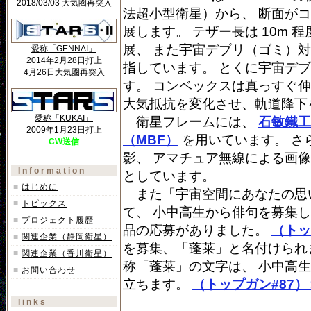
2018/03/03 大気圏再突入
法超小型衛星）から、 断面が
展します。 テザー長は 10m 
展、 また宇宙デブリ（ゴミ）
愛称「GENNAI」
2014年2月28日打上
指しています。 とくに宇宙デ
4月26日大気圏再突入
す。 コンベックスは真っすぐ
大気抵抗を変化させ、軌道降下
愛称「KUKAI」
衛星フレームには、
石敏鐵工
2009年1月23日打上
（MBF）
を用いています。 さ
CW送信
影、 アマチュア無線による画
Information
としています。
■
はじめに
また「宇宙空間にあなたの思
■
トピックス
て、 小中高生から俳句を募集しま
■
プロジェクト履歴
品の応募がありました。
（トッ
■
関連企業（静岡衛星）
を募集、「蓬莱」と名付けられ
■
関連企業（香川衛星）
称「蓬莱」の文字は、 小中高
■
お問い合わせ
立ちます。
（トップガン#87）
links